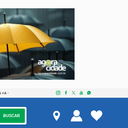
A +
A -