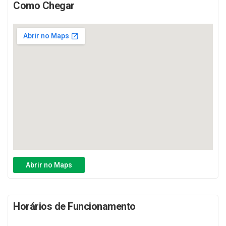
Como Chegar
suas vidas, por meio de hábitos e escolhas inteligentes.
Visão
Diante as adversidades e complexidades do mundo
contemporâneo, nossa visão é que cada pessoa saiba
aproveitar e utilizar todas as ferramentas que
proporcionamos para viver plenamente quer no infinito do
horizonte, quer nas profundezas dos oceanos, ou no
abismo do precipício, que em todos os cenários, sejam
seres humanos plenos e sem restrições. Nossos esforços
é para alcançar o maior número de pessoas e inspirá-las
para que conquistem corpos e mentes saudáveis e essas,
façam ecoar e perpetuar esse propósito.
Abrir no Maps
Valores
Respeito, Honestidade, Empatia, Transparência, Ética.
Horários de Funcionamento