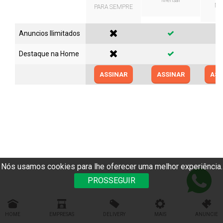
Mensal
Me
PARA SEMPRE
Anuncios Ilimitados
Destaque na Home
ASSINAR
ASSINAR
ASS
Nós usamos cookies para lhe oferecer uma melhor experiência.
PROSSEGUIR
HOME
EMPRESAS
DELIVERY
MAIS
ANUNCIE