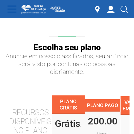
Escolha seu plano
Anuncie em nosso classificados, seu anúncio
será visto por centenas de pessoas
diariamente.
PLANO
VAG
PLANO PAGO
GRÁTIS
EMP
RECURSOS
200.00
DISPONÍVEIS
Grátis
/
NO PLANO