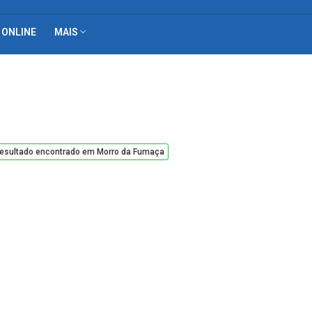
 ONLINE
MAIS
esultado encontrado em Morro da Fumaça