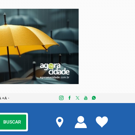
A +
A -