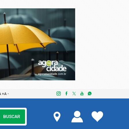
A +
A -