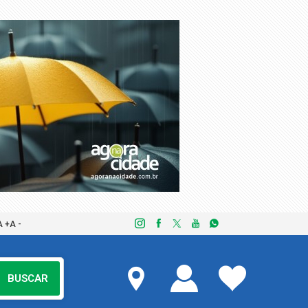
A +
A -