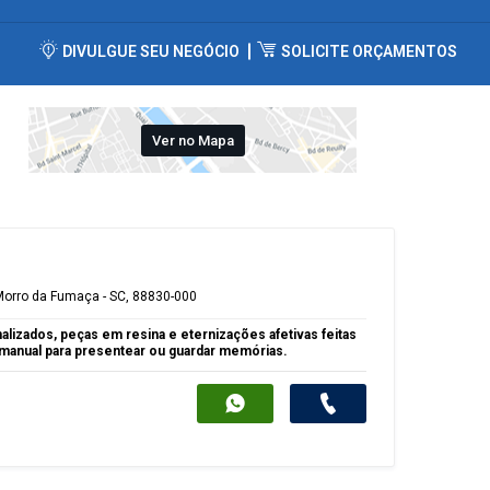
DIVULGUE SEU NEGÓCIO
SOLICITE ORÇAMENTOS
Ver no Mapa
 Morro da Fumaça - SC, 88830-000
alizados, peças em resina e eternizações afetivas feitas
e manual para presentear ou guardar memórias.