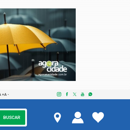
A +
A -