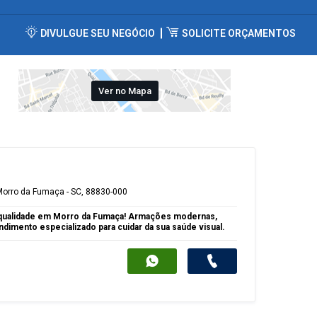
DIVULGUE SEU NEGÓCIO
SOLICITE ORÇAMENTOS
Ver no Mapa
 Morro da Fumaça - SC, 88830-000
 e qualidade em Morro da Fumaça! Armações modernas,
ndimento especializado para cuidar da sua saúde visual.