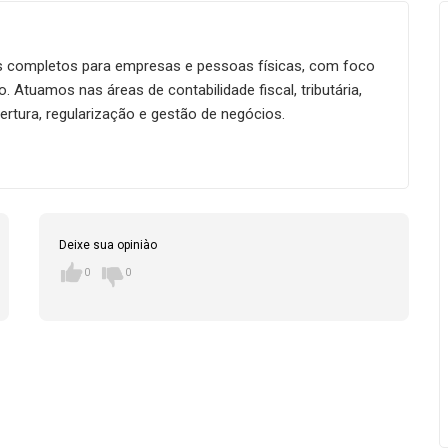
s completos para empresas e pessoas físicas, com foco
. Atuamos nas áreas de contabilidade fiscal, tributária,
bertura, regularização e gestão de negócios.
stantes mudanças da legislação, a Darolt Contabilidade é
anquilidade na administração financeira e contábil.
Deixe sua opiniào
0
0