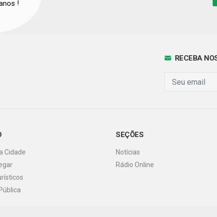
anos !
RECEBA NOS
O
SEÇÕES
a Cidade
Notícias
egar
Rádio Online
rísticos
 Pública