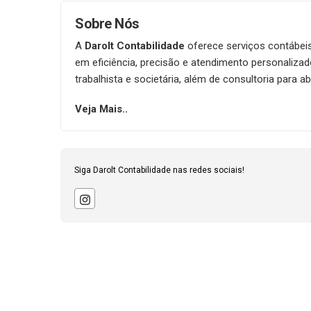
Sobre Nós
A
Darolt Contabilidade
oferece serviços contábei
em eficiência, precisão e atendimento personalizado
trabalhista e societária, além de consultoria para a
Com uma equipe experiente e atualizada com as con
Veja Mais..
parceira estratégica para quem busca segurança e tr
Siga Darolt Contabilidade nas redes sociais!